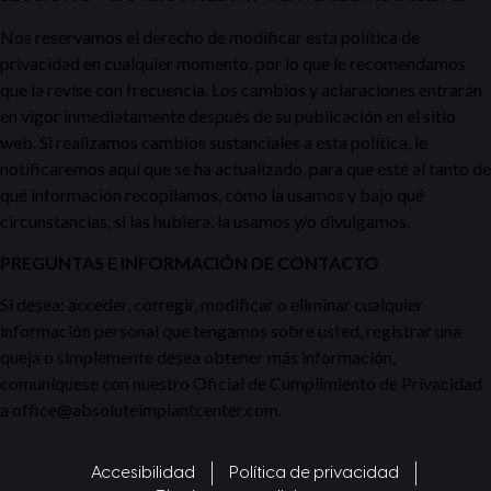
Nos reservamos el derecho de modificar esta política de
privacidad en cualquier momento, por lo que le recomendamos
que la revise con frecuencia. Los cambios y aclaraciones entrarán
en vigor inmediatamente después de su publicación en el sitio
web. Si realizamos cambios sustanciales a esta política, le
notificaremos aquí que se ha actualizado, para que esté al tanto de
qué información recopilamos, cómo la usamos y bajo qué
circunstancias, si las hubiera, la usamos y/o divulgamos.
PREGUNTAS E INFORMACIÓN DE CONTACTO
Si desea: acceder, corregir, modificar o eliminar cualquier
información personal que tengamos sobre usted, registrar una
queja o simplemente desea obtener más información,
comuníquese con nuestro Oficial de Cumplimiento de Privacidad
a office@absoluteimplantcenter.com.
Accesibilidad
Política de privacidad