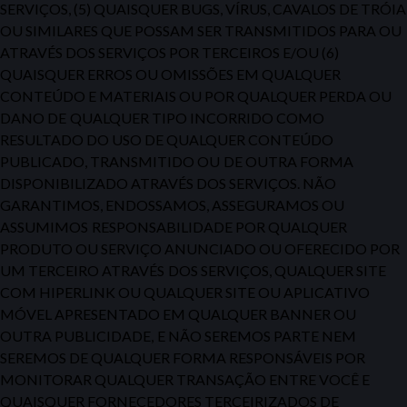
SERVIÇOS, (5) QUAISQUER BUGS, VÍRUS, CAVALOS DE TRÓIA
OU SIMILARES QUE POSSAM SER TRANSMITIDOS PARA OU
ATRAVÉS DOS SERVIÇOS POR TERCEIROS E/OU (6)
QUAISQUER ERROS OU
OMISSÕES EM QUALQUER
CONTEÚDO E MATERIAIS OU POR QUALQUER PERDA OU
DANO DE
QUALQUER TIPO INCORRIDO COMO
RESULTADO DO USO
DE QUALQUER CONTEÚDO
PUBLICADO, TRANSMITIDO OU
DE OUTRA FORMA
DISPONIBILIZADO ATRAVÉS DOS SERVIÇOS. NÃO
GARANTIMOS,
ENDOSSAMOS, ASSEGURAMOS OU
ASSUMIMOS
RESPONSABILIDADE POR QUALQUER
PRODUTO OU SERVIÇO ANUNCIADO OU OFERECIDO POR
UM TERCEIRO
ATRAVÉS
DOS SERVIÇOS, QUALQUER SITE
COM HIPERLINK OU QUALQUER SITE OU APLICATIVO
MÓVEL APRESENTADO EM QUALQUER BANNER OU
OUTRA PUBLICIDADE,
E NÃO SEREMOS PARTE NEM
SEREMOS
DE QUALQUER FORMA RESPONSÁVEIS POR
MONITORAR QUALQUER TRANSAÇÃO ENTRE VOCÊ E
QUAISQUER FORNECEDORES TERCEIRIZADOS DE