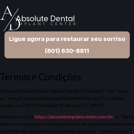
Absolute Dental
IMPLANT CENTER
Ligue agora para restaurar seu sorriso
(801) 630-8811
Termos e Condições
Somos Absolute Dental Implant Center (“Empresa”, “nós”, “noso”
ou “nossa”), uma empresa registrada em Murray, UT, Estados
Unidos, na 795 E Winchester St, Murray, UT, 84107.
Operamos o site
https://absoluteimplantcenter.com/br/
(o “Site”),
bem como quaisquer outros produtos e serviços relacionados que
se refiram ou vinculem a estes termos legais (os “Termos Legais”)