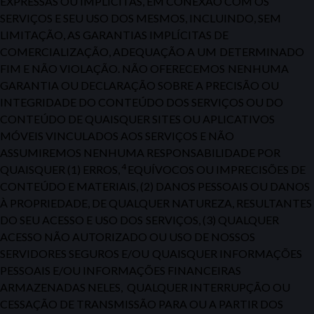
EXPRESSAS OU IMPLÍCITAS, EM CONEXÃO COM OS
SERVIÇOS E SEU USO DOS MESMOS,
INCLUINDO, SEM
LIMITAÇÃO, AS GARANTIAS IMPLÍCITAS DE
COMERCIALIZAÇÃO, ADEQUAÇÃO A UM
DETERMINADO
FIM E NÃO VIOLAÇÃO. NÃO OFERECEMOS
NENHUMA
GARANTIA OU DECLARAÇÃO SOBRE
A PRECISÃO OU
INTEGRIDADE DO CONTEÚDO DOS SERVIÇOS OU DO
CONTEÚDO DE QUAISQUER SITES OU APLICATIVOS
MÓVEIS VINCULADOS AOS SERVIÇOS E NÃO
ASSUMIREMOS NENHUMA RESPONSABILIDADE POR
4
QUAISQUER (1) ERROS,
EQUÍVOCOS
OU IMPRECISÕES DE
CONTEÚDO E MATERIAIS, (2) DANOS
PESSOAIS OU DANOS
À PROPRIEDADE, DE QUALQUER NATUREZA, RESULTANTES
DO SEU ACESSO E USO DOS
SERVIÇOS, (3) QUALQUER
ACESSO NÃO AUTORIZADO OU USO DE NOSSOS
SERVIDORES SEGUROS E/OU
QUAISQUER INFORMAÇÕES
PESSOAIS E/OU INFORMAÇÕES FINANCEIRAS
ARMAZENADAS NELES, QUALQUER INTERRUPÇÃO OU
CESSAÇÃO DE TRANSMISSÃO PARA OU A PARTIR DOS