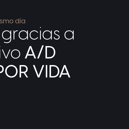
ismo día
gracias a
sivo
A/D
 POR VIDA