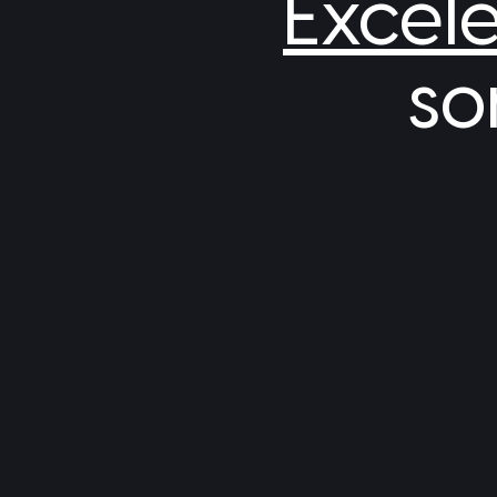
Excel
so