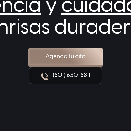
encia
y
cuidad
nrisas durader
Agenda tu cita
(801) 630-8811