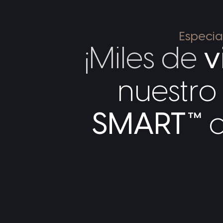
Especia
¡Miles de
v
nuestro
SMART™