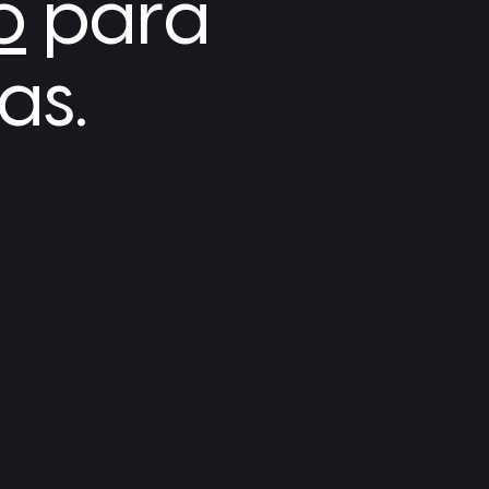
o
para
as.