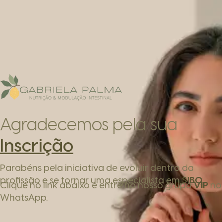
Agradecemos pela sua
Inscrição
Parabéns pela iniciativa de evoluir dentro da
profissão e se tornar uma especialista em
SIBO.
Clique no link abaixo e entre no nosso grupo
VIP
no
WhatsApp.