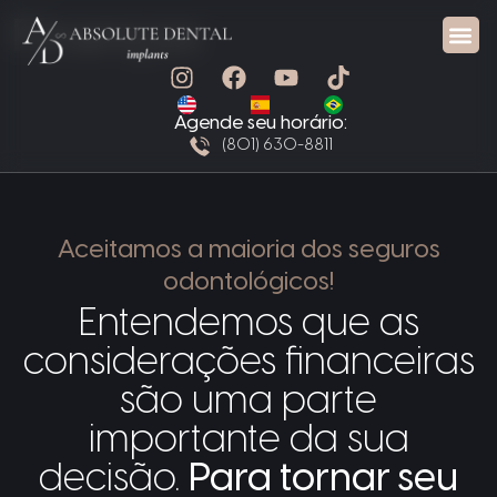
Finanças
Protocolo A/D SMART™
Agende seu horário:
(801) 630-8811
Aceitamos a maioria dos seguros
odontológicos!
Entendemos que as
considerações financeiras
são uma parte
importante da sua
decisão.
Para tornar seu