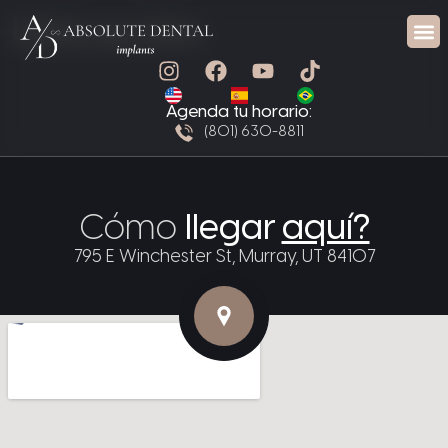
Ubicación
¿Por qué nosotros?
Protocolo A/D SMART™
Contacta con nosotros
Agenda tu horario:
(801) 630-8811
Cómo
llegar
aquí?
795 E Winchester St, Murray, UT 84107